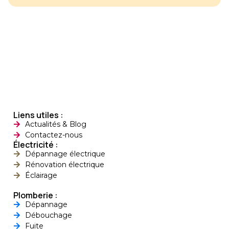
Installation de
chauffages d’appoint
à Rillieux-la-Pape
Installation de
chauffages d’appoint
à Décines-Charpieu
Installation de
chauffages d’appoint
à Oullins-Pierre-
Liens utiles :
Bénite
Actualités & Blog
Contactez-nous
Installation de
Électricité :
chauffages d’appoint
Dépannage électrique
à Sainte-Foy-lès-Lyon
Rénovation électrique
Éclairage
Installation de
chauffages d’appoint
Plomberie :
à Tassin-la-Demi-
Dépannage
Lune
Débouchage
Fuite