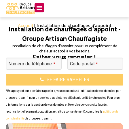
Accueil
|
Installation de chauffages d’appoint
Installation de chauffages d’appoint -
Groupe Artisan Chauffagiste
Installation de chauffages d’appoint pour un complément de
chaleur adapté à vos besoins.
Faites vous rappeler !
Numéro de téléphone
Code postal
*
*
SE FAIRE RAPPELER
*En appuyant sur « se faire rappeler », vous consentez à l’utilisation de vos données par
groupe-artisan.fr pour un service d’assistance téléphonique lié à votre projet. Pour plus
d’informations sur la gestion de vos données et l’exercice de vos droits (accès,
rectification, effacement, opposition, retrait du consentement), consultez la
politique de
confidentialité
de groupe-artisan.fr.