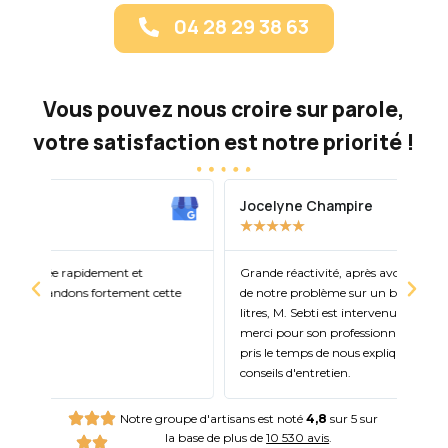
04 28 29 38 63
Vous pouvez nous croire sur parole,
votre satisfaction est notre priorité !
Jocelyne Champire
Cha
★
★
★
★
★
★
Grande réactivité, après avoir envoyé photos et vidéo
Inte
te
de notre problème sur un ballon d'eau chaude de 200
week
litres, M. Sebti est intervenu la journée même Encore
merci pour son professionnalisme, sa gentillesse, il a
pris le temps de nous expliquer le souci, et donner des
conseils d'entretien.
Notre groupe d'artisans est noté
4,8
sur 5 sur
la base de plus de
10 530 avis
.