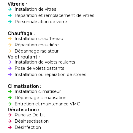
Installation de
Vitrerie :
chauffages d’appoint
Installation de vitres
à Vénissieux
Réparation et remplacement de vitres
Personnalisation de verre
Installation de
chauffages d’appoint
Chauffage :
à Bron
Installation chauffe-eau
Réparation chaudière
Installation de
Dépannage radiateur
chauffages d’appoint
Volet roulant :
à Saint-Genis-Laval
Installation de volets roulants
Pose de volets battants
Installation de
Installation ou réparation de stores
chauffages d’appoint
à Givors
Climatisation :
Installation climatiseur
Installation de
Dépannage climatisation
chauffages d’appoint
Entretien et maintenance VMC
à Saint-Fons
Dératisation :
Punaise De Lit
Installation de
Désinsectisation
chauffages d’appoint
Désinfection
à Écully