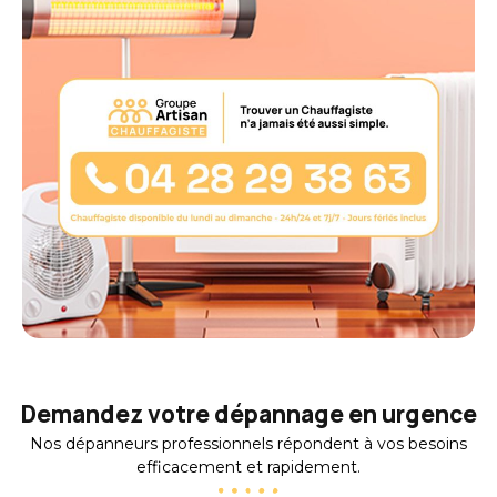
Ce
champ
devrait
être
laissé
vide
Demandez votre dépannage en urgence
Nos dépanneurs professionnels répondent à vos besoins
efficacement et rapidement.