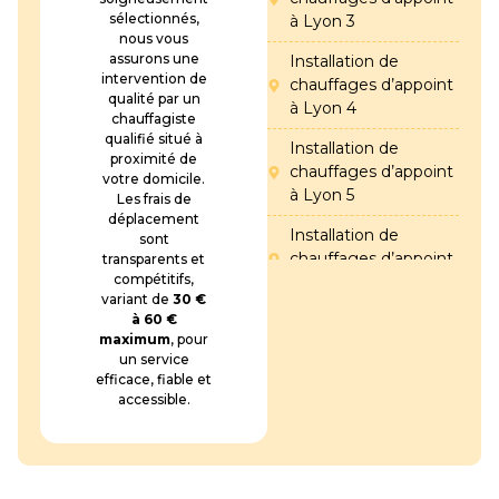
sélectionnés,
à Lyon 3
nous vous
assurons une
Installation de
intervention de
chauffages d’appoint
qualité par un
à Lyon 4
chauffagiste
qualifié situé à
Installation de
proximité de
chauffages d’appoint
votre domicile.
à Lyon 5
Les frais de
déplacement
Installation de
sont
chauffages d’appoint
transparents et
compétitifs,
à Lyon 6
variant de
30 €
à 60 €
Installation de
maximum
, pour
chauffages d’appoint
un service
à Lyon 7
efficace, fiable et
accessible.
Installation de
chauffages d’appoint
à Lyon 8
Installation de