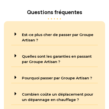
chauffages d’appoint
à Lyon 9
Questions fréquentes
Installation de
chauffages d’appoint
à Villeurbanne
Est-ce plus cher de passer par Groupe
Installation de
Artisan ?
chauffages d’appoint
à Vaulx-en-Velin
Quelles sont les garanties en passant
Installation de
chauffages d’appoint
par Groupe Artisan ?
à Saint-Priest
Installation de
Pourquoi passer par Groupe Artisan ?
chauffages d’appoint
à Caluire-et-Cuire
Combien coûte un déplacement pour
Installation de
chauffages d’appoint
un dépannage en chauffage ?
à Meyzieu